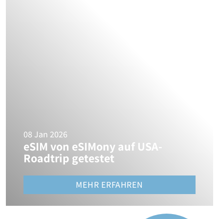
08 Jan 2026
eSIM von eSIMony auf USA-
Roadtrip getestet
MEHR ERFAHREN