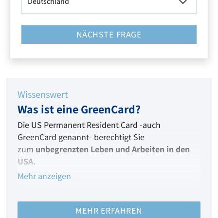
NÄCHSTE FRAGE
Wissenswert
Was ist eine GreenCard?
Die US Permanent Resident Card -auch
GreenCard genannt- berechtigt Sie
zum
unbegrenzten Leben und Arbeiten in den
USA.
Mehr anzeigen
Dieses besondere
US Einwanderungsvisum
ist
Ihre Eintrittskarte in das Land der unbegrenzten
Möglichkeiten und verleiht Ihnen fast alle Rechte
MEHR ERFAHREN
eines US Staatsbürgers!