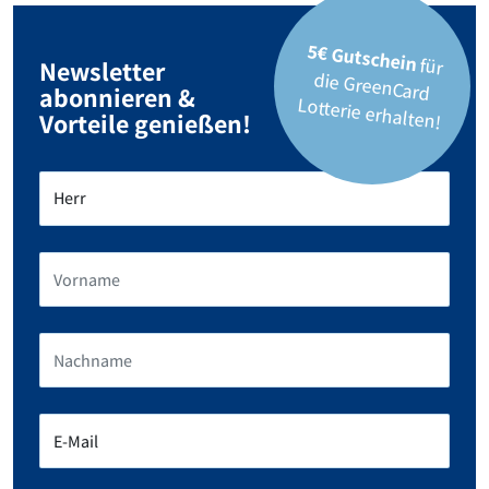
5€ Gutschein
für
die GreenCard
Newsletter
abonnieren &
Lotterie erhalten!
Vorteile genießen!