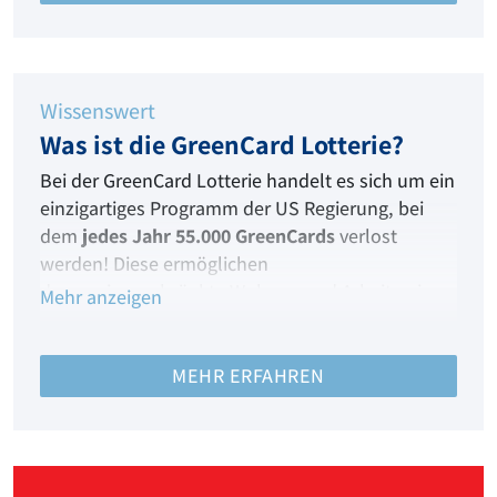
Wissenswert
Was ist die GreenCard Lotterie?
Bei der GreenCard Lotterie handelt es sich um ein
einzigartiges Programm der US Regierung, bei
dem
jedes Jahr 55.000 GreenCards
verlost
werden! Diese ermöglichen
das
uneingeschränkte Wohnen und Arbeiten in
Mehr anzeigen
den Vereinigten Staaten von Amerika.
Mit The American Dream liegen
MEHR ERFAHREN
Ihre
Gewinnchancen bei bis zu 1:45
!