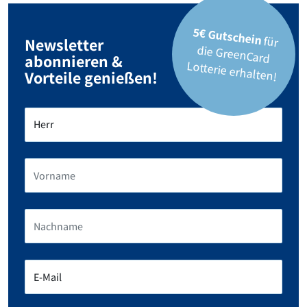
5€ Gutschein
für
die GreenCard
Newsletter
abonnieren &
Lotterie erhalten!
Vorteile genießen!