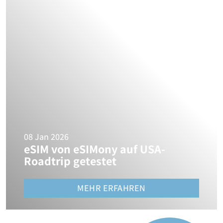
08 Jan 2026
eSIM von eSIMony auf USA-
Roadtrip getestet
MEHR ERFAHREN