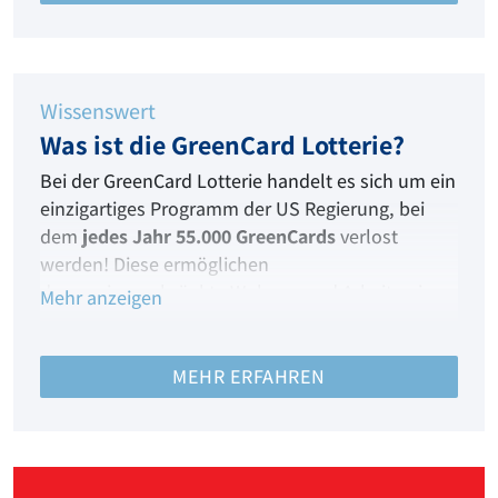
Wissenswert
Was ist die GreenCard Lotterie?
Bei der GreenCard Lotterie handelt es sich um ein
einzigartiges Programm der US Regierung, bei
dem
jedes Jahr 55.000 GreenCards
verlost
werden! Diese ermöglichen
das
uneingeschränkte Wohnen und Arbeiten in
Mehr anzeigen
den Vereinigten Staaten von Amerika.
Mit The American Dream liegen
MEHR ERFAHREN
Ihre
Gewinnchancen bei bis zu 1:45
!