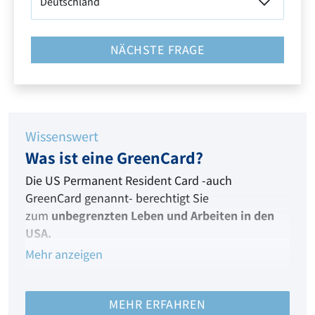
NÄCHSTE FRAGE
Wissenswert
Was ist eine GreenCard?
Die US Permanent Resident Card -auch
GreenCard genannt- berechtigt Sie
zum
unbegrenzten Leben und Arbeiten in den
USA.
Mehr anzeigen
Dieses besondere
US Einwanderungsvisum
ist
Ihre Eintrittskarte in das Land der unbegrenzten
Möglichkeiten und verleiht Ihnen fast alle Rechte
MEHR ERFAHREN
eines US Staatsbürgers!