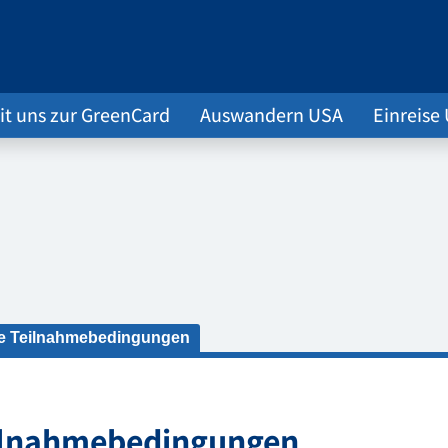
it uns zur GreenCard
Auswandern USA
Einreise
ie Teilnahmebedingungen
eilnahmebedingungen