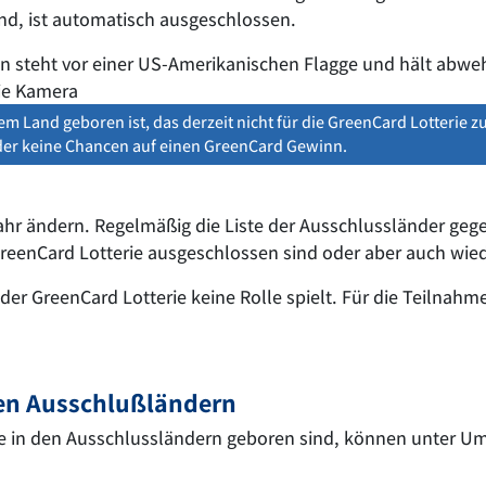
ind, ist automatisch ausgeschlossen.
em Land geboren ist, das derzeit nicht für die GreenCard Lotterie 
eider keine Chancen auf einen GreenCard Gewinn.
ahr ändern. Regelmäßig die Liste der Ausschlussländer geg
reenCard Lotterie ausgeschlossen sind oder aber auch wied
 der GreenCard Lotterie keine Rolle spielt. Für die Teilnahm
en Ausschlußländern
ie in den Ausschlussländern geboren sind, können unter 