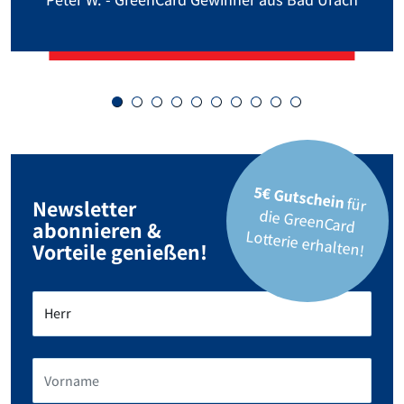
5€ Gutschein
für
die GreenCard
Newsletter
abonnieren &
Lotterie erhalten!
Vorteile genießen!