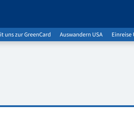
it uns zur GreenCard
Auswandern USA
Einreise