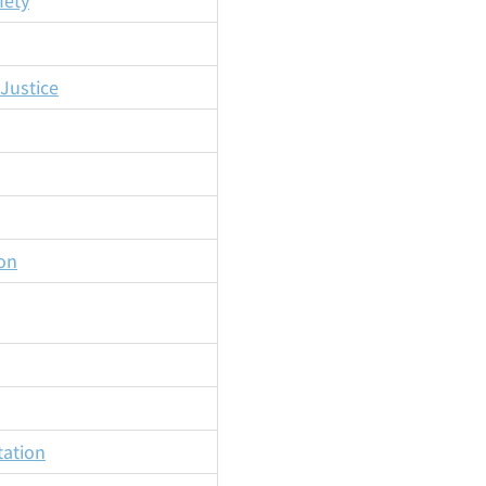
fety
Justice
on
tation