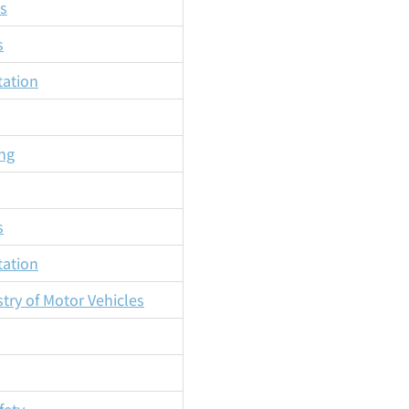
es
s
tation
ing
s
tation
try of Motor Vehicles