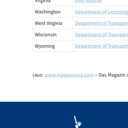
Virginia
DMV Virginia
Washington
Department of Licensing
West Virginia
Department of Transpor
Wisconsin
Department of Transpor
Wyoming
Department of Transpor
(aus:
www.magazinusa.com
– Das Magazin 