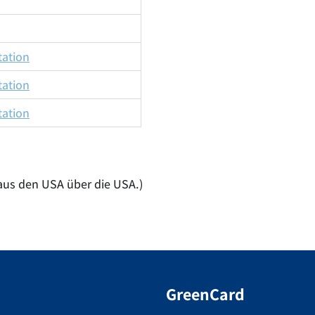
tation
tation
tation
aus den USA über die USA.)
GreenCard