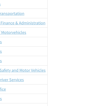
s
ransportation
Finance & Administration
f Motorvehicles
es
es
es
afety and Motor Vehicles
river Services
fice
es