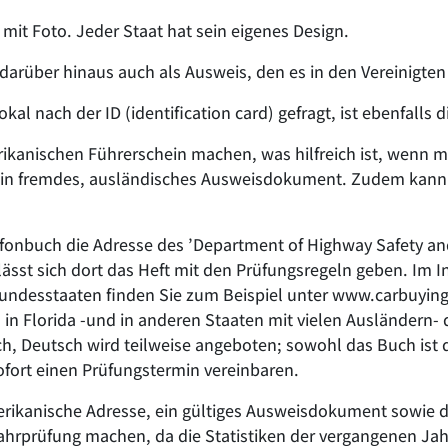
 mit Foto. Jeder Staat hat sein eigenes Design.
t darüber hinaus auch als Ausweis, den es in den Vereinigten
l nach der ID (identification card) gefragt, ist ebenfalls di
kanischen Führerschein machen, was hilfreich ist, wenn ma
 als ein fremdes, ausländisches Ausweisdokument. Zudem kan
lefonbuch die Adresse des ’Department of Highway Safety an
sst sich dort das Heft mit den Prüfungsregeln geben. Im Int
Bundesstaaten finden Sie zum Beispiel unter www.carbuyingt
 in Florida -und in anderen Staaten mit vielen Ausländern-
ch, Deutsch wird teilweise angeboten; sowohl das Buch ist 
fort einen Prüfungstermin vereinbaren.
ikanische Adresse, ein gültiges Ausweisdokument sowie de
Fahrprüfung machen, da die Statistiken der vergangenen Jah