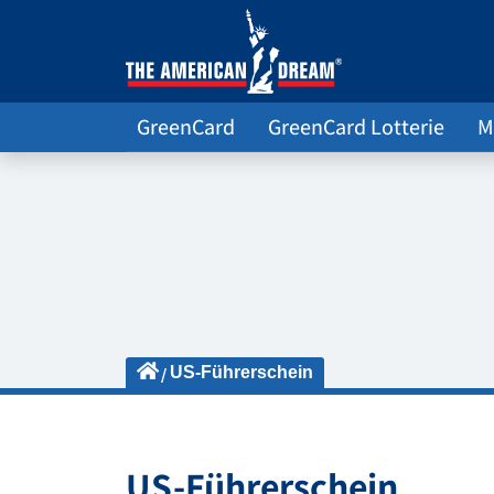
GreenCard
GreenCard Lotterie
M
US-Führerschein
US-Führerschein