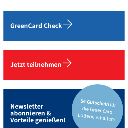
GreenCard Check
Jetzt teilnehmen
5€ Gutschein
für
die GreenCard
Newsletter
abonnieren &
Lotterie erhalten!
Vorteile genießen!