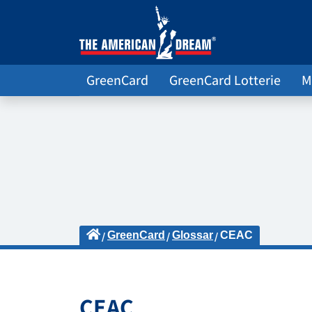
GreenCard
GreenCard Lotterie
M
GreenCard
Glossar
CEAC
CEAC