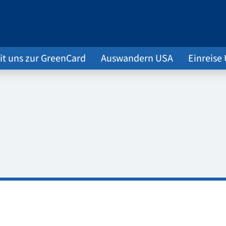
it uns zur GreenCard
Auswandern USA
Einreise