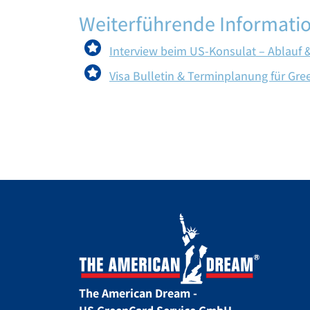
Weiterführende Informati
Interview beim US-Konsulat – Ablauf 
Visa Bulletin & Terminplanung für Gr
The American Dream -