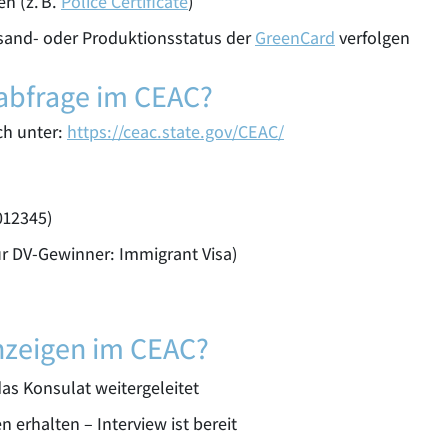
n (z. B.
Police Certificate
)
sand- oder Produktionsstatus der
GreenCard
verfolgen
sabfrage im CEAC?
ch unter:
https://ceac.state.gov/CEAC/
012345)
für DV-Gewinner: Immigrant Visa)
nzeigen im CEAC?
as Konsulat weitergeleitet
 erhalten – Interview ist bereit