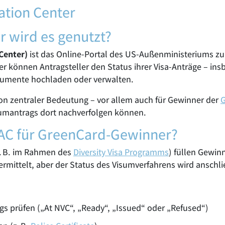
ation Center
r wird es genutzt?
Center)
ist das Online-Portal des US-Außenministeriums zu
er können Antragsteller den Status ihrer Visa-Anträge – i
kumente hochladen oder verwalten.
von zentraler Bedeutung – vor allem auch für Gewinner der
G
umantrags dort nachverfolgen können.
EAC für GreenCard-Gewinner?
. B. im Rahmen des
Diversity Visa Programms
) füllen Gewin
bermittelt, aber der Status des Visumverfahrens wird ansch
gs prüfen („At NVC“, „Ready“, „Issued“ oder „Refused“)