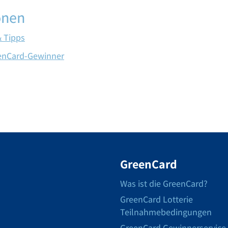
onen
& Tipps
eenCard-Gewinner
GreenCard
Was ist die GreenCard?
GreenCard Lotterie
Teilnahmebedingungen
GreenCard Gewinnerservice