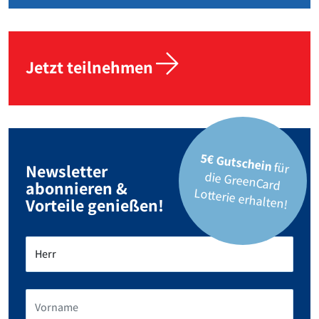
Jetzt teilnehmen
5€ Gutschein
für
die GreenCard
Newsletter
abonnieren &
Lotterie erhalten!
Vorteile genießen!