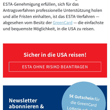
ESTA-Genehmigung erfüllen, sich für das
Antragsverfahren professionelle Unterstützung holen
und alle Fristen einhalten, ist das ESTA-Verfahren —
abgesehen vom Besitz der
GreenCard
— die einfachste
und bequemste Möglichkeit, in die USA zu reisen.
Sicher in die USA reisen!
ESTA OHNE RISIKO BEANTRAGEN
5€ Gutschein
für
die GreenCard
Newsletter
abonnieren &
Lotterie erhalten!