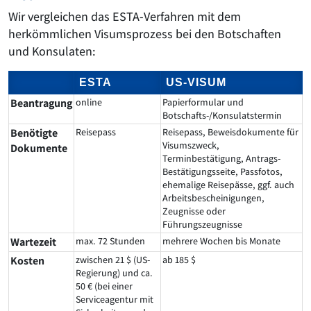
Wir vergleichen das ESTA-Verfahren mit dem
herkömmlichen Visumsprozess bei den Botschaften
und Konsulaten:
ESTA
US-VISUM
Beantragung
online
Papierformular und
Botschafts-/Konsulatstermin
Benötigte
Reisepass
Reisepass, Beweisdokumente für
Visumszweck,
Dokumente
Terminbestätigung, Antrags-
Bestätigungsseite, Passfotos,
ehemalige Reisepässe, ggf. auch
Arbeitsbescheinigungen,
Zeugnisse oder
Führungszeugnisse
Wartezeit
max. 72 Stunden
mehrere Wochen bis Monate
Kosten
zwischen 21 $ (US-
ab 185 $
Regierung) und ca.
50 € (bei einer
Serviceagentur mit