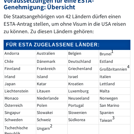
Voraussetzungen für eine ESTA-
Genehmigung: Übersicht
Die Staatsangehörigen von 42 Ländern dürfen einen
ESTA-Antrag stellen, um ohne Visum in die USA reisen
zu können. Zu diesen Ländern gehören:
FÜR ESTA ZUGELASSENE LÄNDER:
1
Andorra
Australien
Belgien
Brunei
Chile
Dänemark
Deutschland
Estland
4
Finnland
Frankreich
Griechenland
Großbritannien
Irland
Island
Israel
Italien
Japan
Katar
Kroatien
Lettland
Liechtenstein
Litauen
Luxemburg
Malta
Monaco
Niederlande
Neuseeland
Norwegen
Österreich
Polen
Portugal
San Marino
Singapur
Slowakei
Slowenien
Spanien
3
Schweden
Schweiz
Südkorea
Taiwan
2
Tschechische
Ungarn
Republik