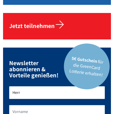
Jetzt teilnehmen
5€ Gutschein
für
die GreenCard
Newsletter
abonnieren &
Lotterie erhalten!
Vorteile genießen!