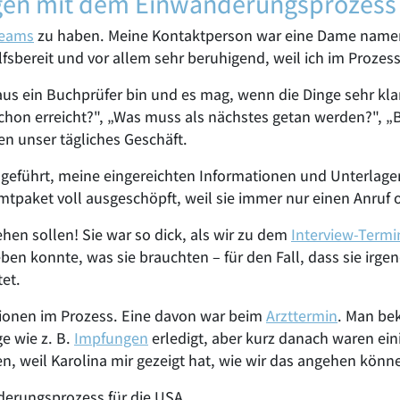
gen mit dem Einwanderungsprozess
Teams
zu haben. Meine Kontaktperson war eine Dame namens
sbereit und vor allem sehr beruhigend, weil ich im Prozess 
r aus ein Buchprüfer bin und es mag, wenn die Dinge sehr kl
schon erreicht?", „Was muss als nächstes getan werden?", 
en unser tägliches Geschäft.
 geführt, meine eingereichten Informationen und Unterlage
tpaket voll ausgeschöpft, weil sie immer nur einen Anruf o
en sollen! Sie war so dick, als wir zu dem
Interview-Termi
ben konnte, was sie brauchten – für den Fall, dass sie irge
et.
tionen im Prozess. Eine davon war beim
Arzttermin
. Man bek
ge wie z. B.
Impfungen
erledigt, aber kurz danach waren ei
en, weil Karolina mir gezeigt hat, wie wir das angehen könn