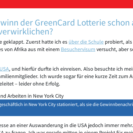
winn der GreenCard Lotterie schon 
verwirklichen?
ie geklappt. Zuerst hatte ich es
über die Schule
probiert, al
es von Afrika aus mit einem
Besuchervisum
versucht, aber s
 USA
, und hierfür durfte ich einreisen. Also besuchte ich me
lienmitglieder. Ich wurde sogar für eine kurze Zeit zum A
leitet – leider ohne Erfolg.
geschäftlich in New York City stationiert, als sie die Gewinnbenachr
se an einer Auswanderung in die USA jedoch immer mehr. A
A zu fragen. Ich war gerade mitten in einem Projekt für mei