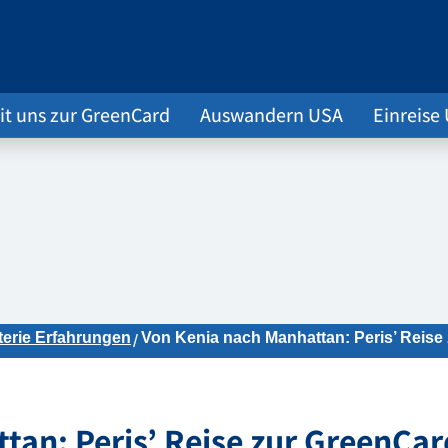
it uns zur GreenCard
Auswandern USA
Einreise
terie Erfahrungen
Von Kenia nach Manhattan: Peris’ Reise
tan: Peris’ Reise zur GreenCar