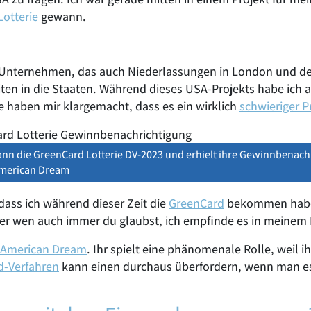
otterie
gewann.
s Unternehmen, das auch Niederlassungen in London und de
ten in die Staaten. Während dieses USA-Projekts habe ich 
e haben mir klargemacht, dass es ein wirklich
schwieriger P
ann die GreenCard Lotterie DV-2023 und erhielt ihre Gewinnbenach
merican Dream
 dass ich während dieser Zeit die
GreenCard
bekommen habe,
 wen auch immer du glaubst, ich empfinde es in meinem Fa
 American Dream
. Ihr spielt eine phänomenale Rolle, weil 
d-Verfahren
kann einen durchaus überfordern, wenn man es