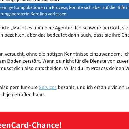
e einige Komplikationen im Prozess, konnte sich aber auf die Hilfe i
ungsberaterin Karolina verlassen.
 ich: „Macht es über eine Agentur! Ich schwöre bei Gott, s
gen bezahlen, aber das bedeutet dann auch, dass sie ihre Ch
an versucht, ohne die nötigen Kenntnisse einzuwandern. Ich
h am Boden zerstört. Wenn du nicht für die Dienste von zuv
musst dich also entscheiden: Willst du im Prozess deinen Ve
lso gern für eure
Services
bezahlt, und ich erzähle vielen L
ch je getroffen habe.
reenCard-Chance!