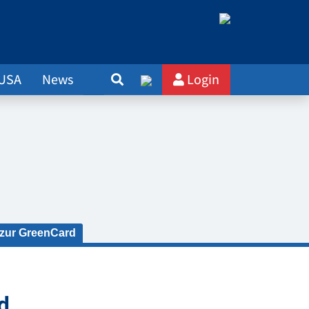
 USA
News
Login
 zur GreenCard
d