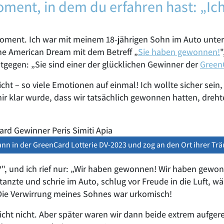
oment, in dem du erfahren hast: „Ic
Moment. Ich war mit meinem 18-jährigen Sohn im Auto unter
he American Dream mit dem Betreff „
Sie haben gewonnen!
"
ntgegen: „Sie sind einer der glücklichen Gewinner der
GreenC
cht – so viele Emotionen auf einmal! Ich wollte sicher sein, d
r klar wurde, dass wir tatsächlich gewonnen hatten, dreh
nn in der GreenCard Lotterie DV-2023 und zog an den Ort ihrer Tr
, und ich rief nur: „Wir haben gewonnen! Wir haben gewonn
tanzte und schrie im Auto, schlug vor Freude in die Luft, wä
 Die Verwirrung meines Sohnes war urkomisch!
cht nicht. Aber später waren wir dann beide extrem aufger