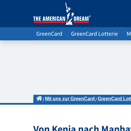
GreenCard
GreenCard Lotterie
M
Mit uns zur GreenCard
GreenCard Lot
Von Kenia nach Manhat