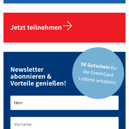
Jetzt teilnehmen
5€ Gutschein
für
die GreenCard
Newsletter
abonnieren &
Lotterie erhalten!
Vorteile genießen!