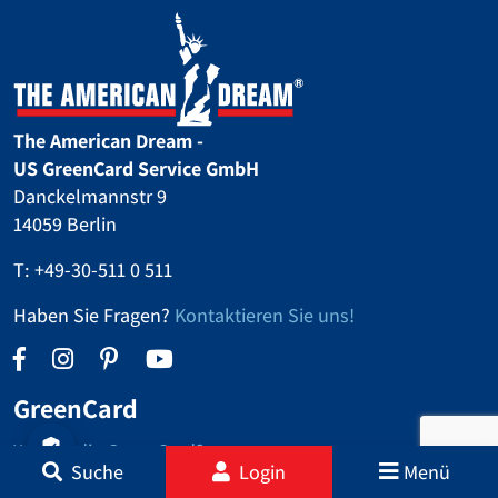
The American Dream -
US GreenCard Service GmbH
Danckelmannstr 9
14059 Berlin
T:
+49-30-511 0 511
Haben Sie Fragen?
Kontaktieren Sie uns!
GreenCard
Was ist die GreenCard?
Suche
Login
Menü
GreenCard Lotterie Teilnahmebedingungen