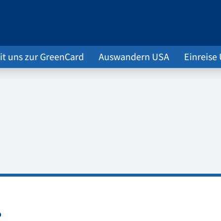
it uns zur GreenCard
Auswandern USA
Einreise
?