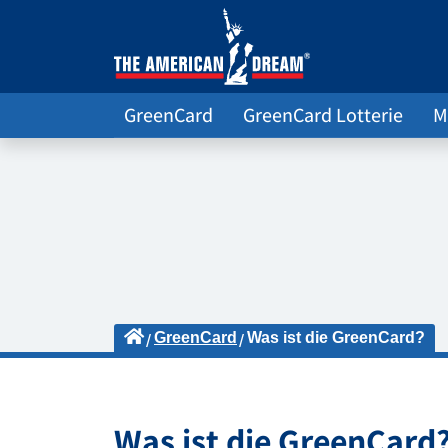
GreenCard
GreenCard Lotterie
M
GreenCard
Was ist die GreenCard?
Was ist die GreenCard