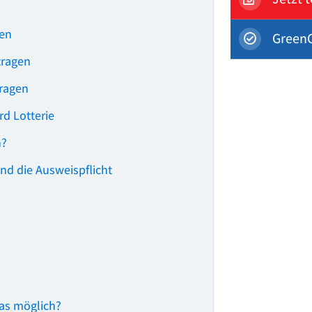
gen
GreenC
tragen
tragen
d Lotterie
n?
nd die Ausweispflicht
das möglich?